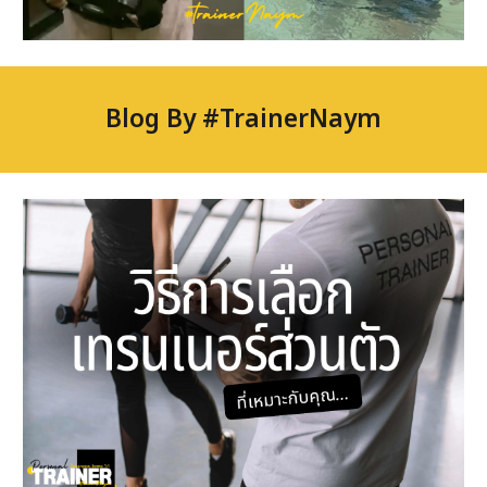
Blog By #TrainerNaym