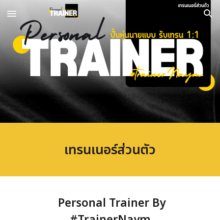
Skip to main content
Skip to navigation
เทรนเนอร์ส่วนตัว
Personal Trainer By