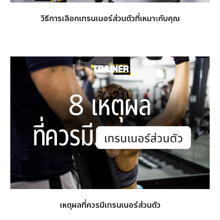
วิธีการเลือกเทรนเนอร์ส่วนตัวที่เหมาะกับคุณ
เหตุผลที่ควรมีเทรนเนอร์ส่วนตัว