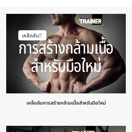
เคล็ดลับการสร้างกล้ามเนื้อสำหรับมือใหม่