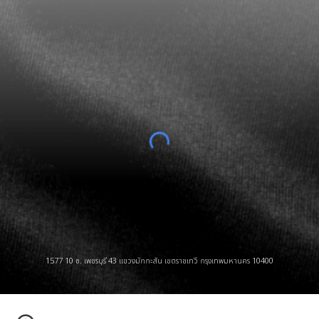
1577 10 ซ. เพชรบุรี 43 แขวงมักกะสัน เขตราชเทวี กรุงเทพมหานคร 10400