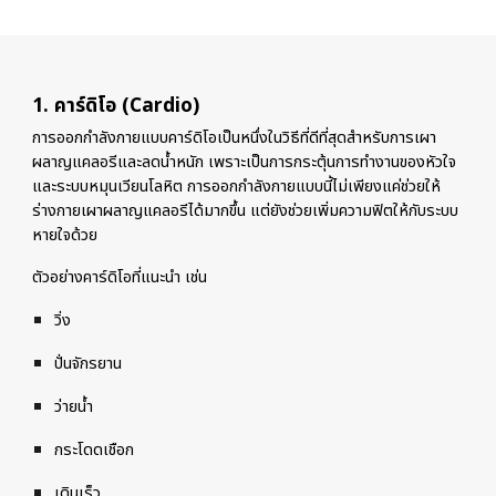
1. คาร์ดิโอ (Cardio)
การออกกำลังกายแบบคาร์ดิโอเป็นหนึ่งในวิธีที่ดีที่สุดสำหรับการเผา
ผลาญแคลอรีและลดน้ำหนัก เพราะเป็นการกระตุ้นการทำงานของหัวใจ
และระบบหมุนเวียนโลหิต การออกกำลังกายแบบนี้ไม่เพียงแค่ช่วยให้
ร่างกายเผาผลาญแคลอรีได้มากขึ้น แต่ยังช่วยเพิ่มความฟิตให้กับระบบ
หายใจด้วย
ตัวอย่างคาร์ดิโอที่แนะนำ เช่น
วิ่ง
ปั่นจักรยาน
ว่ายน้ำ
กระโดดเชือก
เดินเร็ว